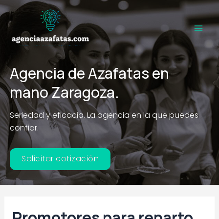
Ir
al
contenido
Main
Men
Agencia de Azafatas en
mano Zaragoza.
Seriedad y eficacia. La agencia en la que puedes
confiar.
Solicitar cotización
Promotores para reparto