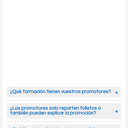
¿Qué formación tienen vuestros promotores?
Nuestros promotores reciben formación en
atención al público, comunicación, protocolo
¿Los promotores solo reparten folletos o
también pueden explicar la promoción?
comercial y en los detalles específicos de cada
campaña, como el mensaje de marca y los
Los promotores para reparto en mano en
objetivos.