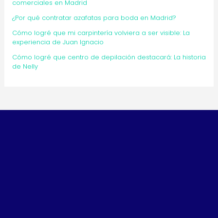
comerciales en Madrid
¿Por qué contratar azafatas para boda en Madrid?
Cómo logré que mi carpintería volviera a ser visible: La
experiencia de Juan Ignacio
Cómo logré que centro de depilación destacará: La historia
de Nelly