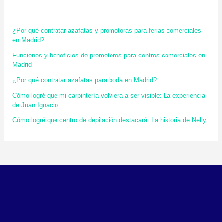
¿Por qué contratar azafatas y promotoras para ferias comerciales
en Madrid?
Funciones y beneficios de promotores para centros comerciales en
Madrid
¿Por qué contratar azafatas para boda en Madrid?
Cómo logré que mi carpintería volviera a ser visible: La experiencia
de Juan Ignacio
Cómo logré que centro de depilación destacará: La historia de Nelly