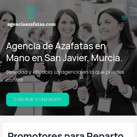
Ir
al
contenido
Main
Men
Agencia de Azafatas en
Mano en San Javier, Murcia.
Seriedad y eficacia. La agencia en la que puedes
confiar.
Solicitar cotización
Promotores para Reparto