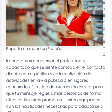
e
s
tr
a
a
g
e
n
Reparto en mano en España
c
ia, contamos con personal profesional y
capacitado que se siente cómodo en el contacto
directo con el público y en la realización de
actividades en la vía pública o en lugares
concurridos. Este tipo de interacción es vital para
que tu mensaje llegue a más personas de forma
efectiva. Nuestros promotores están equipados
con las habilidades necesarias para adaptarse a