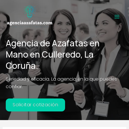
Ir
al
contenido
Main
Men
Agencia de Azafatas en
Mano en Culleredo, La
Coruña.
Seriedad y eficacia. La agencia en la que puedes
confiar.
Solicitar cotización