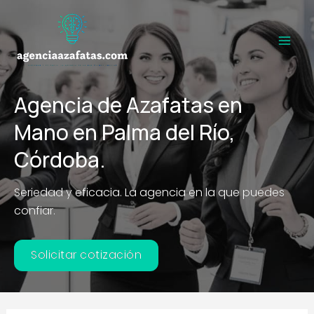
Ir
al
contenido
Main
Men
Agencia de Azafatas en
Mano en Palma del Río,
Córdoba.
Seriedad y eficacia. La agencia en la que puedes
confiar.
Solicitar cotización