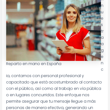
n
u
e
s
tr
a
a
g
e
n
Reparto en mano en España
c
ia, contamos con personal profesional y
capacitado que está acostumbrado al contacto
con el público, así como al trabajo en vía pública
o en lugares concurridos. Este enfoque nos
permite asegurar que tu mensaje llegue a más
personas de manera efectiva, generando un