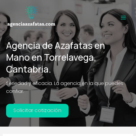
Ir
al
contenido
Main
Men
Agencia de Azafatas en
Mano en Torrelavega,
Cantabria.
Seriedad y eficacia. La agencia en la que puedes
confiar.
Solicitar cotización