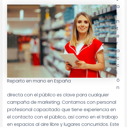
a
i
n
t
e
r
a
c
c
i
ó
Reparto en mano en España
n
directa con el público es clave para cualquier
campaña de marketing. Contamos con personal
profesional capacitado que tiene experiencia en
el contacto con el público, así como en el trabajo
en espacios al aire libre y lugares concurridos. Este