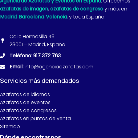
Agencia de Azafatas y Eventos en España
. Ofrecemos
azafatas de imagen
,
azafatas de congreso
y más, en
Madrid
,
Barcelona
,
Valencia
, y toda España.
Calle Hermosilla 48
28001 – Madrid, España
Teléfono
:
917 372 763
Email:
info@agenciaazafatas.com
Servicios más demandados
Azafatas de idiomas
Azafatas de eventos
Azafatas de congresos
Azafatas en puntos de venta
Sitemap
Dónde encontrarnos