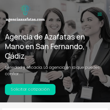
Ir
al
contenido
Main
Men
Agencia de Azafatas en
Mano en San Fernando,
Cádiz.
Seriedad y eficacia. La agencia en la que puedes
confiar.
Solicitar cotización