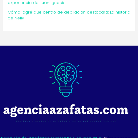
experiencia de Juan Ignacio
Cómo logré que centro de depilación destacará: La historia
de Nelly