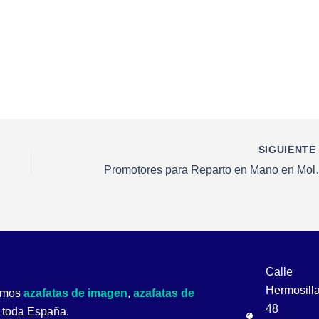
SIGUIENT
Promotores para Re
Calle
Hermosill
cemos
azafatas de imagen
,
azafatas de
48
y toda España.