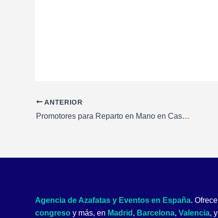
Navegación
ANTERIOR
de
Promotores para Reparto en Mano en Castellar del Vallés, Barcelona
entradas
Agencia de Azafatas y Eventos en España
. Ofre
congreso
y más, en
Madrid
,
Barcelona
,
Valencia
, 