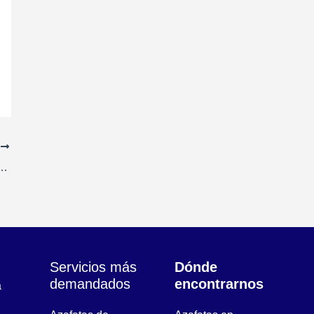
E
parto en Mano en Molins de Rey, Barcelona
Servicios más
Dónde
demandados
encontrarnos
a