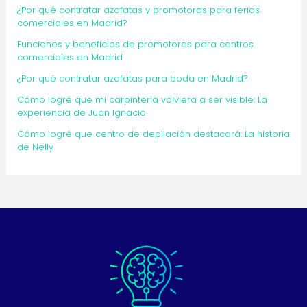
¿Por qué contratar azafatas y promotoras para ferias
comerciales en Madrid?
Funciones y beneficios de promotores para centros
comerciales en Madrid
¿Por qué contratar azafatas para boda en Madrid?
Cómo logré que mi carpintería volviera a ser visible: La
experiencia de Juan Ignacio
Cómo logré que centro de depilación destacará: La historia
de Nelly