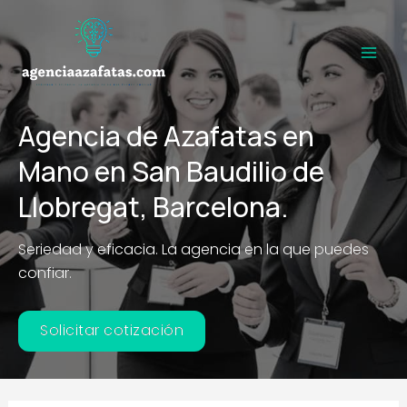
Ir
al
contenido
Main
Men
Agencia de Azafatas en
Mano en San Baudilio de
Llobregat, Barcelona.
Seriedad y eficacia. La agencia en la que puedes
confiar.
Solicitar cotización