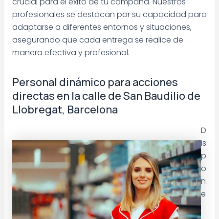
crucial para el éxito de tu campaña. Nuestros
profesionales se destacan por su capacidad para
adaptarse a diferentes entornos y situaciones,
asegurando que cada entrega se realice de
manera efectiva y profesional.
Personal dinámico para acciones
directas en la calle de San Baudilio de
Llobregat, Barcelona
D
is
p
o
n
e