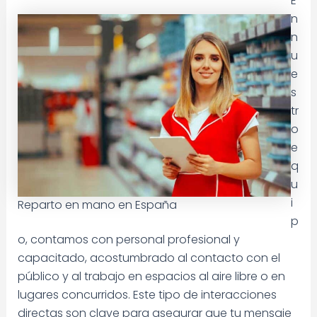
E
n
n
u
e
s
tr
o
e
q
u
i
Reparto en mano en España
p
o, contamos con personal profesional y
capacitado, acostumbrado al contacto con el
público y al trabajo en espacios al aire libre o en
lugares concurridos. Este tipo de interacciones
directas son clave para asegurar que tu mensaje