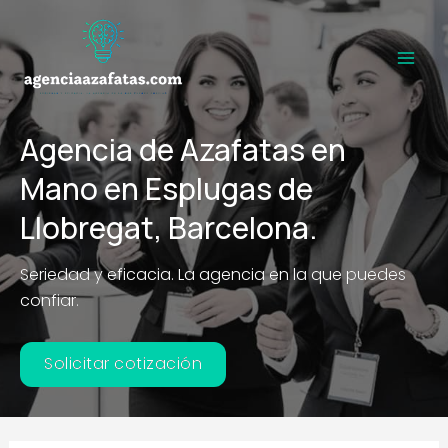
Ir
al
contenido
Main
Men
Agencia de Azafatas en
Mano en Esplugas de
Llobregat, Barcelona.
Seriedad y eficacia. La agencia en la que puedes
confiar.
Solicitar cotización