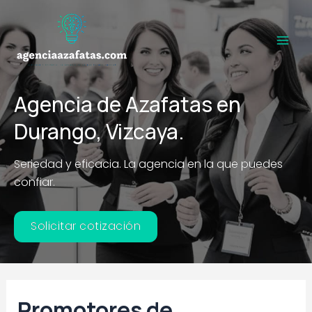
Ir
al
contenido
Main
Men
Agencia de Azafatas en
Durango, Vizcaya.
Seriedad y eficacia. La agencia en la que puedes
confiar.
Solicitar cotización
Promotores de