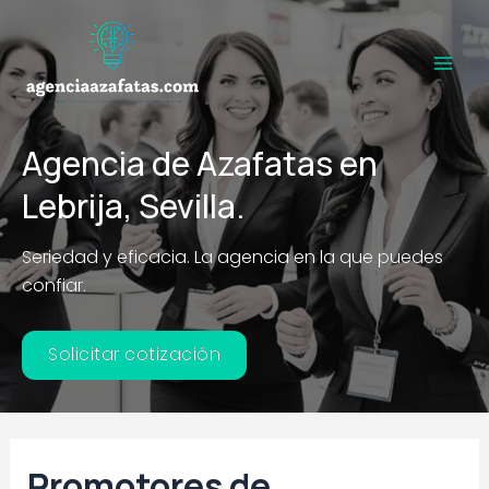
Ir
al
contenido
Main
Men
Agencia de Azafatas en
Lebrija, Sevilla.
Seriedad y eficacia. La agencia en la que puedes
confiar.
Solicitar cotización
Promotores de