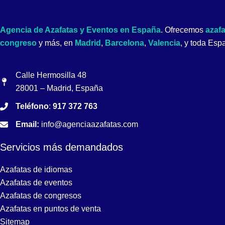
Agencia de Azafatas y Eventos en España
. Ofrecemos
azaf
congreso
y más, en
Madrid
,
Barcelona
,
Valencia
, y toda Esp
Calle Hermosilla 48
28001 – Madrid, España
Teléfono
:
917 372 763
Email:
info@agenciaazafatas.com
Servicios más demandados
Azafatas de idiomas
Azafatas de eventos
Azafatas de congresos
Azafatas en puntos de venta
Sitemap