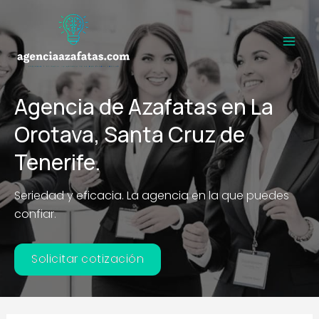
Ir
al
contenido
Main
Men
Agencia de Azafatas en La
Orotava, Santa Cruz de
Tenerife.
Seriedad y eficacia. La agencia en la que puedes
confiar.
Solicitar cotización