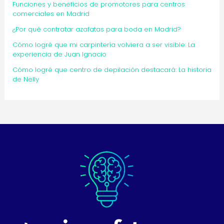
Funciones y beneficios de promotores para centros
comerciales en Madrid
¿Por qué contratar azafatas para boda en Madrid?
Cómo logré que mi carpintería volviera a ser visible: La
experiencia de Juan Ignacio
Cómo logré que centro de depilación destacará: La historia
de Nelly