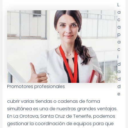
L
a
c
a
p
a
c
i
d
a
d
Promotores profesionales
d
e
cubrir varias tiendas o cadenas de forma
simultánea es una de nuestras grandes ventajas.
En La Orotava, Santa Cruz de Tenerife, podemos
gestionar la coordinación de equipos para que