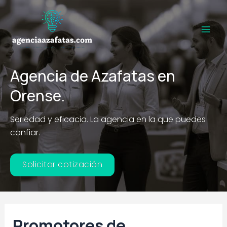
Ir
al
contenido
Main
Men
Agencia de Azafatas en
Orense.
Seriedad y eficacia. La agencia en la que puedes
confiar.
Solicitar cotización
Promotores de