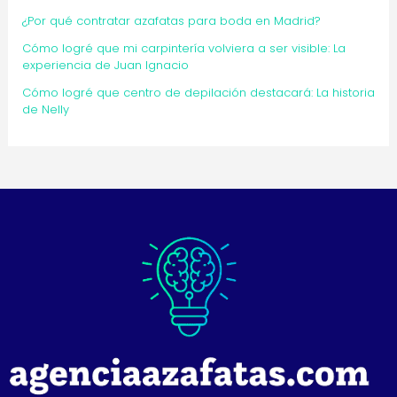
¿Por qué contratar azafatas para boda en Madrid?
Cómo logré que mi carpintería volviera a ser visible: La
experiencia de Juan Ignacio
Cómo logré que centro de depilación destacará: La historia
de Nelly