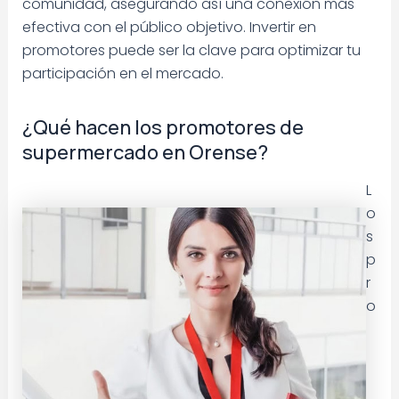
comunidad, asegurando así una conexión más
efectiva con el público objetivo. Invertir en
promotores puede ser la clave para optimizar tu
participación en el mercado.
¿Qué hacen los promotores de
supermercado en Orense?
L
o
s
p
r
o