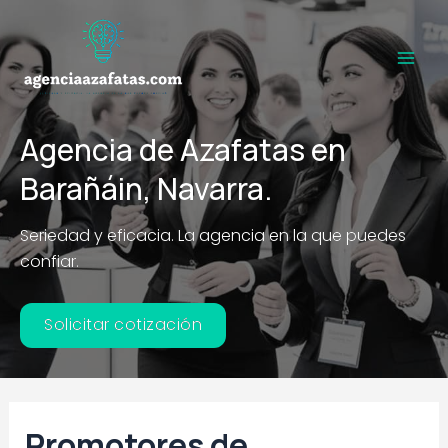
Ir
al
contenido
Main
Men
Agencia de Azafatas en
Barañáin, Navarra.
Seriedad y eficacia. La agencia en la que puedes
confiar.
Solicitar cotización
Promotores de