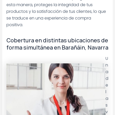
esta manera, proteges la integridad de tus
productos y la satisfacción de tus clientes, lo que
se traduce en una experiencia de compra
positiva.
Cobertura en distintas ubicaciones de
forma simultánea en Barañáin, Navarra
U
n
a
d
e
l
a
s
v