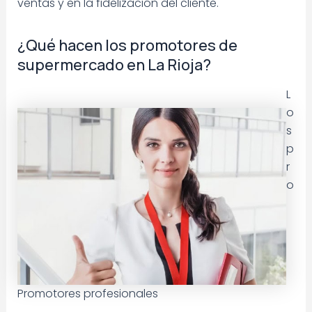
ventas y en la fidelización del cliente.
¿Qué hacen los promotores de
supermercado en La Rioja?
L
o
s
p
r
o
Promotores profesionales