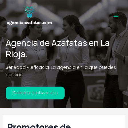
Ir
al
contenido
Main
Men
Agencia de Azafatas en La
Rioja.
Seriedad y eficacia. La agencia en la que puedes
confiar.
Solicitar cotización
Promotores de