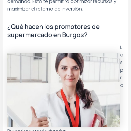
demanda. Esto te permitirá optimizar recursos y
maximizar el retorno de inversión.
¿Qué hacen los promotores de
supermercado en Burgos?
L
o
s
p
r
o
Promotores profesionales