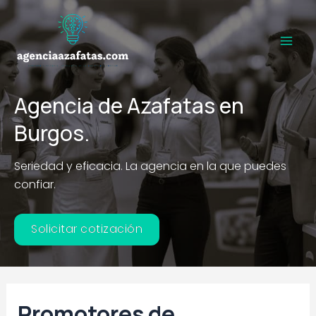
Ir
al
contenido
Main
Men
Agencia de Azafatas en
Burgos.
Seriedad y eficacia. La agencia en la que puedes
confiar.
Solicitar cotización
Promotores de