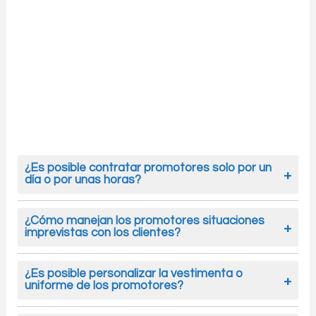
¿Es posible contratar promotores solo por un
día o por unas horas?
Sí, ofrecemos total flexibilidad en la
contratación de promotores en Burgos, puedes
¿Cómo manejan los promotores situaciones
imprevistas con los clientes?
contratar nuestros promotores por horas,
media jornada o jornada completa,
En caso de incidencias como falta de stock,
adaptándonos a las necesidades específicas
colas largas o consultas difíciles, nuestros
¿Es posible personalizar la vestimenta o
de tu campaña o producto.
uniforme de los promotores?
promotores en Burgos actúan con calma y
eficacia, buscando siempre mantener una
Sí, es posible personalizar la vestimenta o