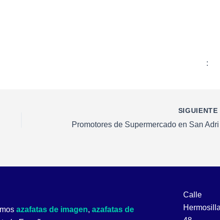
:
SIGUIENT
Promoto
Calle
Hermosill
cemos
azafatas de imagen
,
azafatas de