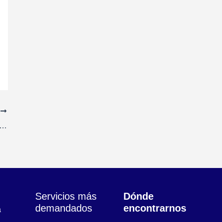
E
res de Supermercado en San Adrián de Besós, Barcelona
Servicios más
Dónde
demandados
encontrarnos
a