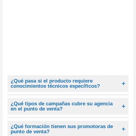
¿Qué pasa si el producto requiere
conocimientos técnicos específicos?
Si el producto requiere conocimientos técnicos
específicos, ofrecemos una formación más profunda o
¿Qué tipos de campañas cubre su agencia
en el punto de venta?
incluso sesiones con el equipo de ventas o marketing
de tu empresa para que las promotoras puedan
Nuestra agencia cubre todo tipo de campañas en el
comunicar correctamente los aspectos técnicos y
punto de venta, incluyendo promociones de producto,
¿Qué formación tienen sus promotoras de
punto de venta?
responder a preguntas complejas del cliente.
lanzamientos, degustaciones, demostraciones,