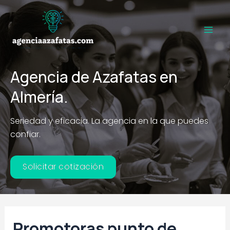
Ir
al
contenido
Main
Men
Agencia de Azafatas en
Almería.
Seriedad y eficacia. La agencia en la que puedes
confiar.
Solicitar cotización
Promotoras punto de