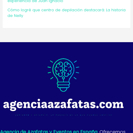
experiencia de Juan Ignacio
Cómo logré que centro de depilación destacará: La historia
de Nelly
Agencia de Azafatas y Eventos en España
. Ofrecemos