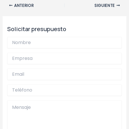
la organización del espacio o la coordinación
Navegación
ANTERIOR
SIGUIENTE
con proveedores. Esto se realiza siempre
de
dentro de sus funciones y manteniendo una
entradas
imagen impecable durante todo el proceso.
Solicitar presupuesto