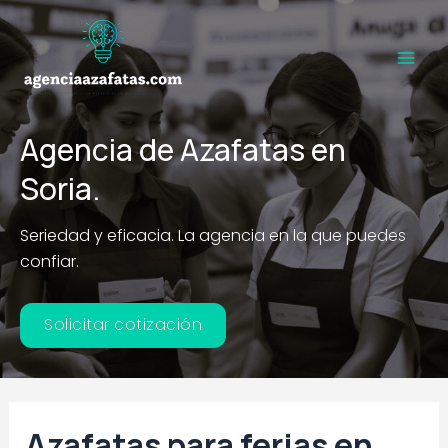
Ir
al
contenido
Main
Men
Agencia de Azafatas en
Soria.
Seriedad y eficacia. La agencia en la que puedes
confiar.
Solicitar cotización
Azafatas para ferias en