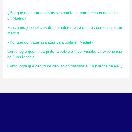
¿Por qué contratar azafatas y promotoras para ferias comerciales
en Madrid?
Funciones y beneficios de promotores para centros comerciales en
Madrid
¿Por qué contratar azafatas para boda en Madrid?
Cómo logré que mi carpintería volviera a ser visible: La experiencia
de Juan Ignacio
Cómo logré que centro de depilación destacará: La historia de Nelly