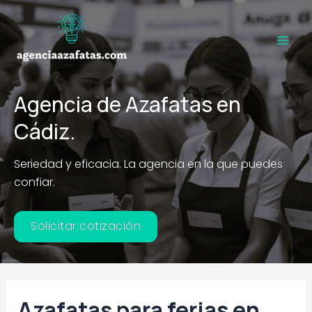
Ir
al
contenido
Main
Men
Agencia de Azafatas en
Cádiz.
Seriedad y eficacia. La agencia en la que puedes
confiar.
Solicitar cotización
Azafatas para ferias en