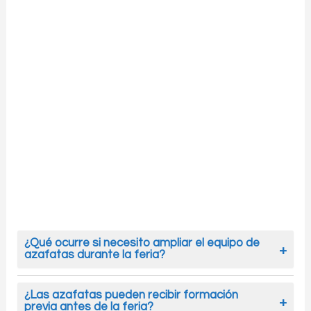
¿Qué ocurre si necesito ampliar el equipo de
azafatas durante la feria?
No hay problema. Si durante el evento sientes
que necesitas más personal por un aumento
¿Las azafatas pueden recibir formación
previa antes de la feria?
de afluencia, podemos reforzar el equipo