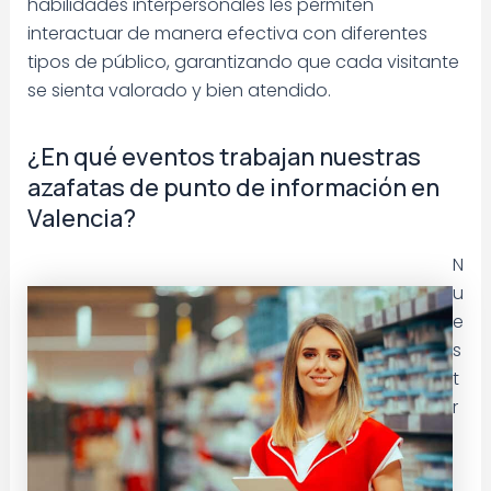
habilidades interpersonales les permiten
interactuar de manera efectiva con diferentes
tipos de público, garantizando que cada visitante
se sienta valorado y bien atendido.
¿En qué eventos trabajan nuestras
azafatas de punto de información en
Valencia?
N
u
e
s
t
r