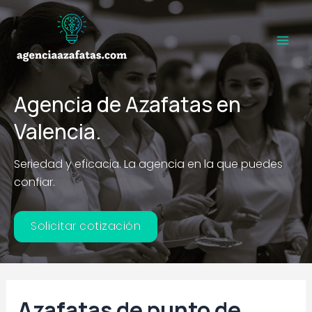
Ir
al
contenido
Main
Men
Agencia de Azafatas en
Valencia.
Seriedad y eficacia. La agencia en la que puedes
confiar.
Solicitar cotización
Azafatas de punto de