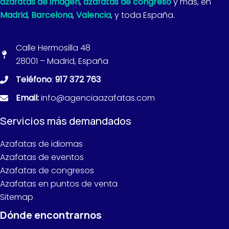
azafatas de imagen
,
azafatas de congreso
y más, en
Madrid
,
Barcelona
,
Valencia
, y toda España.
Calle Hermosilla 48
28001 – Madrid, España
Teléfono
:
917 372 763
Email:
info@agenciaazafatas.com
Servicios más demandados
Azafatas de idiomas
Azafatas de eventos
Azafatas de congresos
Azafatas en puntos de venta
Sitemap
Dónde encontrarnos