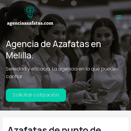
Ir
al
contenido
Main
Men
Agencia de Azafatas en
Melilla.
Seriedad y eficacia. La agencia en la que puedes
confiar.
Solicitar cotización
Azafatas de punto de