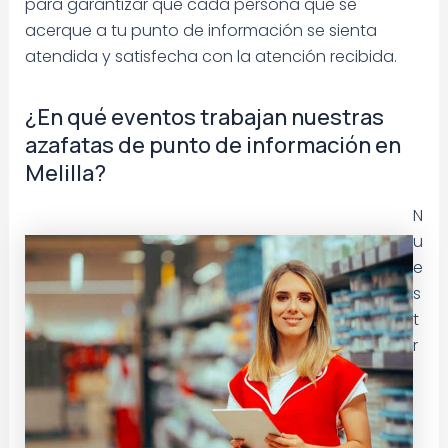
para garantizar que cada persona que se
acerque a tu punto de información se sienta
atendida y satisfecha con la atención recibida.
¿En qué eventos trabajan nuestras
azafatas de punto de información en
Melilla?
N
u
e
s
t
r