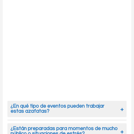
¿En qué tipo de eventos pueden trabajar
estas azafatas?
Estas azafatas pueden trabajar en ferias,
congresos, exposiciones, jornadas corporativas,
¿Están preparadas para momentos de mucho
público o situaciones de estrés?