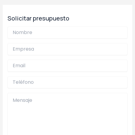
de
dinámica de atención al público, sin que esto
entradas
afecte la calidad del servicio, siempre
Solicitar presupuesto
manteniendo profesionalismo y cercanía.