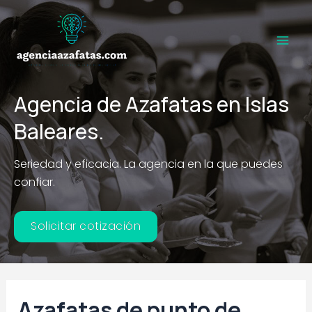
Ir
al
contenido
Main
Men
Agencia de Azafatas en Islas
Baleares.
Seriedad y eficacia. La agencia en la que puedes
confiar.
Solicitar cotización
Azafatas de punto de