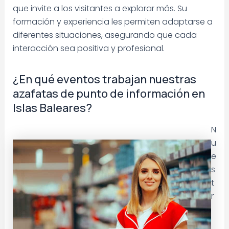
que invite a los visitantes a explorar más. Su
formación y experiencia les permiten adaptarse a
diferentes situaciones, asegurando que cada
interacción sea positiva y profesional.
¿En qué eventos trabajan nuestras
azafatas de punto de información en
Islas Baleares?
N
u
e
s
t
r