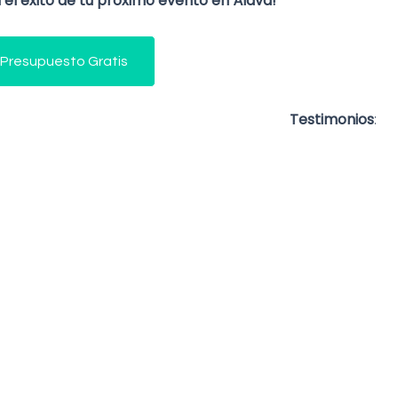
el éxito de tu próximo evento en Álava!
 Presupuesto Gratis
Testimonios
: