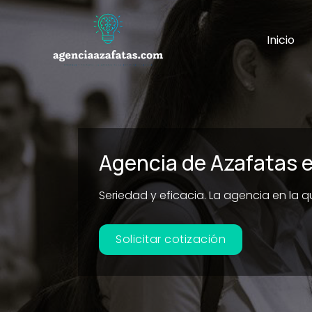
Ir
al
Inicio
contenido
Agencia de Azafatas e
Seriedad y eficacia. La agencia en la 
Solicitar cotización