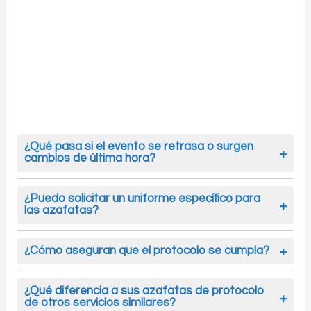
¿Qué pasa si el evento se retrasa o surgen
cambios de última hora?
Nuestro equipo se adapta con rapidez. Las
azafatas están acostumbradas a manejar
¿Puedo solicitar un uniforme específico para
las azafatas?
imprevistos y ajustar su trabajo sin que el
público perciba alteraciones en la organización.
Por supuesto. Si tienes un código de vestimenta
o estilo concreto, lo seguimos al detalle.
¿Cómo aseguran que el protocolo se cumpla?
Queremos que la imagen de las azafatas
Sabemos equilibrar la formalidad con la
refleje la del evento y del cliente.
naturalidad. Las azafatas de protocolo
¿Qué diferencia a sus azafatas de protocolo
de otros servicios similares?
mantienen el orden y respeto, pero con un trato