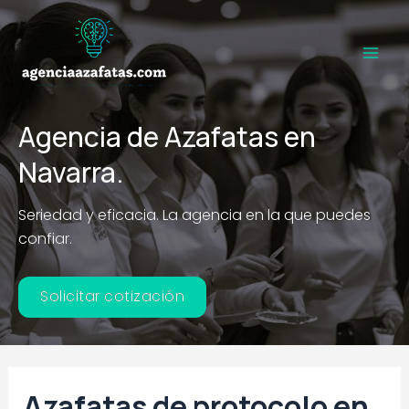
Ir
al
contenido
Main
Men
Agencia de Azafatas en
Navarra.
Seriedad y eficacia. La agencia en la que puedes
confiar.
Solicitar cotización
Azafatas de protocolo en