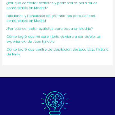
¿Por qué contratar azafatas y promotoras para ferias
comerciales en Madrid?
Funciones y beneficios de promotores para centros
comerciales en Madrid
¿Por qué contratar azafatas para boda en Madrid?
Cómo logré que mi carpintería volviera a ser visible: La
experiencia de Juan Ignacio
Cómo logré que centro de depilación destacará: La historia
de Nelly