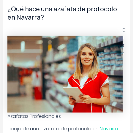
¿Qué hace una azafata de protocolo
en Navarra?
E
l
t
r
Azafatas Profesionales
abajo de una azafata de protocolo en
Navarra