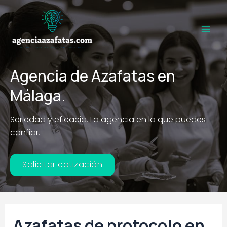
Ir
al
contenido
Main
Men
Agencia de Azafatas en
Málaga.
Seriedad y eficacia. La agencia en la que puedes
confiar.
Solicitar cotización
Azafatas de protocolo en