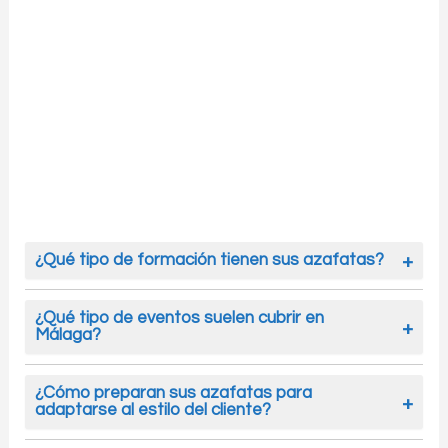
¿Qué tipo de formación tienen sus azafatas?
Cuentan con preparación en atención al
público, comunicación, normas de etiqueta y
¿Qué tipo de eventos suelen cubrir en
Málaga?
resolución de incidencias. Además, reciben
formación personalizada según el tipo de
Nuestras azafatas intervienen en
evento y el perfil del cliente.
inauguraciones, recepciones institucionales,
¿Cómo preparan sus azafatas para
adaptarse al estilo del cliente?
presentaciones corporativas, ceremonias de
premios y cualquier acto que requiera una
Antes del evento, nuestro equipo analiza el