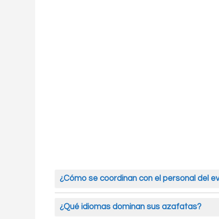
¿Cómo se coordinan con el personal del e
Nuestras azafatas de idiomas trabajan en 
siguiendo instrucciones y protocolos especí
¿Qué idiomas dominan sus azafatas?
los participantes se realicen de manera ef