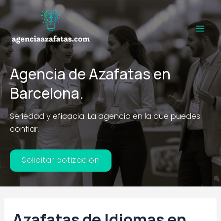
Ir
al
contenido
Main
Men
Agencia de Azafatas en
Barcelona.
Seriedad y eficacia. La agencia en la que puedes
confiar.
Solicitar cotización
Azafatas de Idiomas en