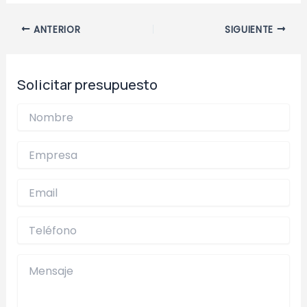
invitados, asistencia en traducción simultánea,
entrega de material informativo, apoyo en
Navegación
ANTERIOR
SIGUIENTE
protocolo y guía de asistentes, adaptándose a
de
las necesidades específicas de cada ocasión
entradas
para facilitar la comunicación y garantizar una
Solicitar presupuesto
experiencia fluida y profesional.