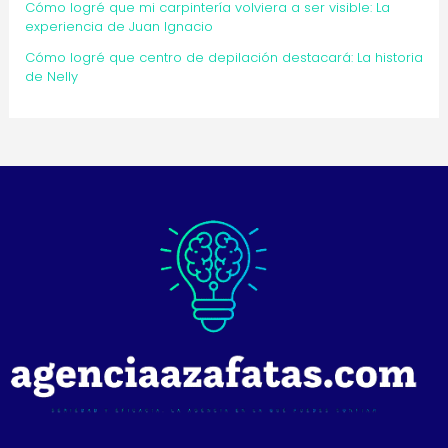
Cómo logré que mi carpintería volviera a ser visible: La
experiencia de Juan Ignacio
Cómo logré que centro de depilación destacará: La historia
de Nelly