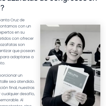
e?
Santa Cruz de
. Contamos con un
xpertos en su
tidos con ofrecer
s azafatas son
ntizar que posean
s para adaptarse a
to.
porcionar un
alle sea atendido.
ción final, nuestras
cualquier desafío,
memorable. Al