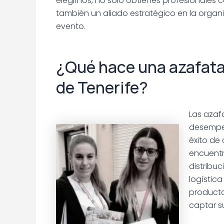
elegirnos, no solo obtienes profesionales 
también un aliado estratégico en la organ
evento.
¿Qué hace una azafata
de Tenerife?
Las azaf
desempeñ
éxito de
encuentra
distribuc
logístic
producto
captar su