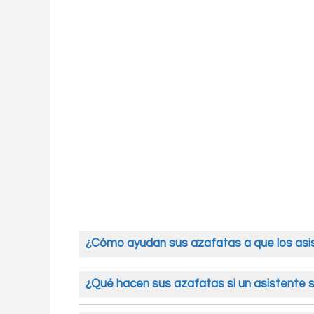
¿Cómo ayudan sus azafatas a que los asis
Nuestras azafatas reciben a cada particip
explican dónde están las áreas principales
¿Qué hacen sus azafatas si un asistente s
cómodos y bien atendidos desde el prim
Ellas guían a la persona hasta la sala corre