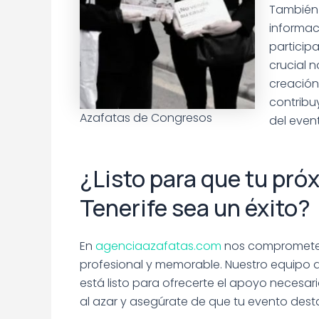
También 
informac
particip
crucial n
creación
contribuy
Azafatas de Congresos
del even
¿Listo para que tu pró
Tenerife sea un éxito?
En
agenciaazafatas.com
nos comprometem
profesional y memorable. Nuestro equipo
está listo para ofrecerte el apoyo necesa
al azar y asegúrate de que tu evento dest