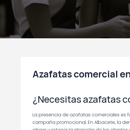
Azafatas comercial e
¿Necesitas azafatas c
La presencia de azafatas comerciales es fu
campaña promocional. En Albacete, la d
atraer y retener la atención de los client